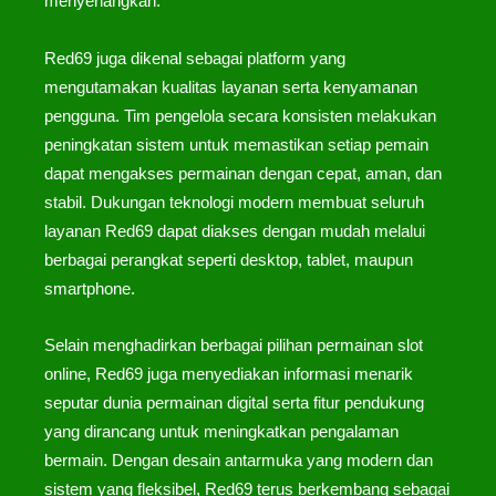
menyenangkan.
Red69 juga dikenal sebagai platform yang
mengutamakan kualitas layanan serta kenyamanan
pengguna. Tim pengelola secara konsisten melakukan
peningkatan sistem untuk memastikan setiap pemain
dapat mengakses permainan dengan cepat, aman, dan
stabil. Dukungan teknologi modern membuat seluruh
layanan Red69 dapat diakses dengan mudah melalui
berbagai perangkat seperti desktop, tablet, maupun
smartphone.
Selain menghadirkan berbagai pilihan permainan slot
online, Red69 juga menyediakan informasi menarik
seputar dunia permainan digital serta fitur pendukung
yang dirancang untuk meningkatkan pengalaman
bermain. Dengan desain antarmuka yang modern dan
sistem yang fleksibel, Red69 terus berkembang sebagai